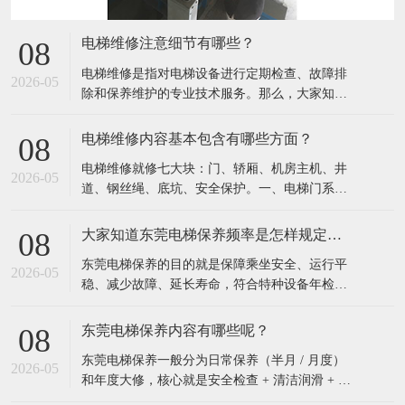
电梯维修注意细节有哪些？
08
电梯维修是指对电梯设备进行定期检查、故障排
2026-05
除和保养维护的专业技术服务。​那么，大家知道
电梯维修注意细节有哪些吗？一、安全类细节任
何维修、维保先打检修、挂警示牌，再作业，防
电梯维修内容基本包含有哪些方面？
08
止他人呼梯动车。严禁随意短接安全回路、门锁
电梯维修就修七大块：门、轿厢、机房主机、井
回路；必须短接调试时，专人看守、完工立刻拆
2026-05
道、钢丝绳、底坑、安全保护。​一、电梯门系统
除。上轿顶、进底坑必须先确认轿厢位置，先打
轿门、层门开关维修、卡顿、异响门锁、机械
检修
锁、电门锁触点检修更换门机电机、皮带、控制
大家知道东莞电梯保养频率是怎样规定吗？
08
器维修安全光幕、安全触板（防夹人）检修门扇
东莞电梯保养的目的就是保障乘坐安全、运行平
变形调整、门滑块、地坎清理保养二、轿厢与操
2026-05
稳、减少故障、延长寿命，符合特种设备年检要
控系统内外按键、显示屏、楼层灯维修更换轿厢
求，杜绝困人、冲顶、蹾底事故。​那么，大家知
风扇、
道电梯保养的频率是怎样规定的吗？按国家《特
东莞电梯保养内容有哪些呢？
08
种设备安全监察条例》和TSG T5002《电梯维护
东莞电梯保养一般分为日常保养（半月 / 月度）
保养规则》的硬性规定：一、法定最低频率（必
2026-05
和年度大修，核心就是安全检查 + 清洁润滑 + 调
须遵守）常规电梯（住宅、写字楼等）：每
整测试。​一、机房设备保养检查曳引机：油位、