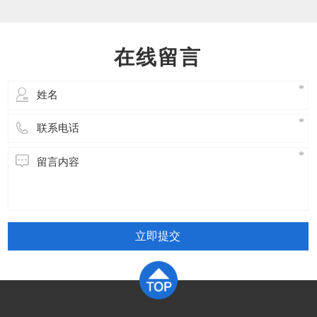
油温、有无异响、漏油检查制动器：闸瓦间隙、
动作是否灵活、制动可靠检查控制柜：接触器、
继电器、接线端子、散热风扇测试限速器：动作
在线留言
是否灵活、封记完好检查钢丝绳：磨损
立即提交