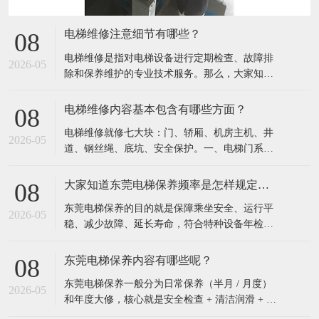
电梯维修注意细节有哪些？
08
电梯维修是指对电梯设备进行定期检查、故障排
2026-05
除和保养维护的专业技术服务。​那么，大家知道
电梯维修注意细节有哪些吗？一、安全类细节任
何维修、维保先打检修、挂警示牌，再作业，防
电梯维修内容基本包含有哪些方面？
08
止他人呼梯动车。严禁随意短接安全回路、门锁
电梯维修就修七大块：门、轿厢、机房主机、井
回路；必须短接调试时，专人看守、完工立刻拆
2026-05
道、钢丝绳、底坑、安全保护。​一、电梯门系统
除。上轿顶、进底坑必须先确认轿厢位置，先打
轿门、层门开关维修、卡顿、异响门锁、机械
检修
锁、电门锁触点检修更换门机电机、皮带、控制
大家知道东莞电梯保养频率是怎样规定吗？
08
器维修安全光幕、安全触板（防夹人）检修门扇
东莞电梯保养的目的就是保障乘坐安全、运行平
变形调整、门滑块、地坎清理保养二、轿厢与操
2026-05
稳、减少故障、延长寿命，符合特种设备年检要
控系统内外按键、显示屏、楼层灯维修更换轿厢
求，杜绝困人、冲顶、蹾底事故。​那么，大家知
风扇、
道电梯保养的频率是怎样规定的吗？按国家《特
东莞电梯保养内容有哪些呢？
08
种设备安全监察条例》和TSG T5002《电梯维护
东莞电梯保养一般分为日常保养（半月 / 月度）
保养规则》的硬性规定：一、法定最低频率（必
2026-05
和年度大修，核心就是安全检查 + 清洁润滑 + 调
须遵守）常规电梯（住宅、写字楼等）：每
整测试。​一、机房设备保养检查曳引机：油位、