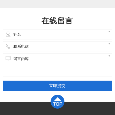
油温、有无异响、漏油检查制动器：闸瓦间隙、
动作是否灵活、制动可靠检查控制柜：接触器、
继电器、接线端子、散热风扇测试限速器：动作
在线留言
是否灵活、封记完好检查钢丝绳：磨损
立即提交