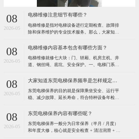
电梯维修注意细节有哪些？
08
电梯维修是指对电梯设备进行定期检查、故障排
2026-05
除和保养维护的专业技术服务。​那么，大家知道
电梯维修注意细节有哪些吗？一、安全类细节任
何维修、维保先打检修、挂警示牌，再作业，防
电梯维修内容基本包含有哪些方面？
08
止他人呼梯动车。严禁随意短接安全回路、门锁
电梯维修就修七大块：门、轿厢、机房主机、井
回路；必须短接调试时，专人看守、完工立刻拆
2026-05
道、钢丝绳、底坑、安全保护。​一、电梯门系统
除。上轿顶、进底坑必须先确认轿厢位置，先打
轿门、层门开关维修、卡顿、异响门锁、机械
检修
锁、电门锁触点检修更换门机电机、皮带、控制
大家知道东莞电梯保养频率是怎样规定吗？
08
器维修安全光幕、安全触板（防夹人）检修门扇
东莞电梯保养的目的就是保障乘坐安全、运行平
变形调整、门滑块、地坎清理保养二、轿厢与操
2026-05
稳、减少故障、延长寿命，符合特种设备年检要
控系统内外按键、显示屏、楼层灯维修更换轿厢
求，杜绝困人、冲顶、蹾底事故。​那么，大家知
风扇、
道电梯保养的频率是怎样规定的吗？按国家《特
东莞电梯保养内容有哪些呢？
08
种设备安全监察条例》和TSG T5002《电梯维护
东莞电梯保养一般分为日常保养（半月 / 月度）
保养规则》的硬性规定：一、法定最低频率（必
2026-05
和年度大修，核心就是安全检查 + 清洁润滑 + 调
须遵守）常规电梯（住宅、写字楼等）：每
整测试。​一、机房设备保养检查曳引机：油位、