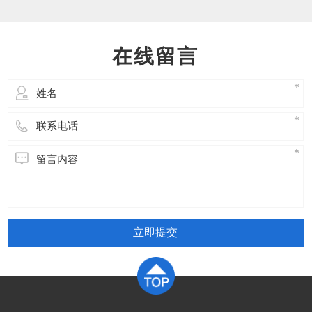
油温、有无异响、漏油检查制动器：闸瓦间隙、
动作是否灵活、制动可靠检查控制柜：接触器、
继电器、接线端子、散热风扇测试限速器：动作
在线留言
是否灵活、封记完好检查钢丝绳：磨损
立即提交