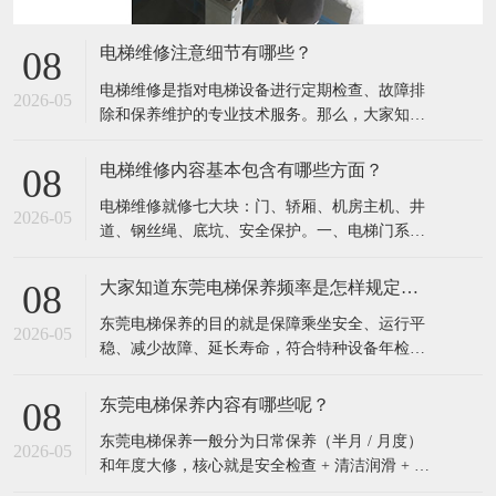
电梯维修注意细节有哪些？
08
电梯维修是指对电梯设备进行定期检查、故障排
2026-05
除和保养维护的专业技术服务。​那么，大家知道
电梯维修注意细节有哪些吗？一、安全类细节任
何维修、维保先打检修、挂警示牌，再作业，防
电梯维修内容基本包含有哪些方面？
08
止他人呼梯动车。严禁随意短接安全回路、门锁
电梯维修就修七大块：门、轿厢、机房主机、井
回路；必须短接调试时，专人看守、完工立刻拆
2026-05
道、钢丝绳、底坑、安全保护。​一、电梯门系统
除。上轿顶、进底坑必须先确认轿厢位置，先打
轿门、层门开关维修、卡顿、异响门锁、机械
检修
锁、电门锁触点检修更换门机电机、皮带、控制
大家知道东莞电梯保养频率是怎样规定吗？
08
器维修安全光幕、安全触板（防夹人）检修门扇
东莞电梯保养的目的就是保障乘坐安全、运行平
变形调整、门滑块、地坎清理保养二、轿厢与操
2026-05
稳、减少故障、延长寿命，符合特种设备年检要
控系统内外按键、显示屏、楼层灯维修更换轿厢
求，杜绝困人、冲顶、蹾底事故。​那么，大家知
风扇、
道电梯保养的频率是怎样规定的吗？按国家《特
东莞电梯保养内容有哪些呢？
08
种设备安全监察条例》和TSG T5002《电梯维护
东莞电梯保养一般分为日常保养（半月 / 月度）
保养规则》的硬性规定：一、法定最低频率（必
2026-05
和年度大修，核心就是安全检查 + 清洁润滑 + 调
须遵守）常规电梯（住宅、写字楼等）：每
整测试。​一、机房设备保养检查曳引机：油位、